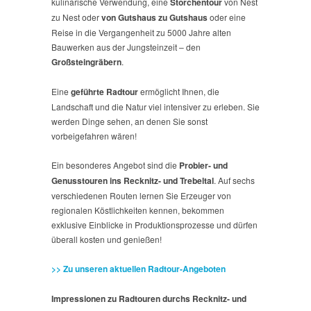
kulinarische Verwendung, eine
Storchentour
von Nest
zu Nest oder
von Gutshaus zu Gutshaus
oder eine
Reise in die Vergangenheit zu 5000 Jahre alten
Bauwerken aus der Jungsteinzeit – den
Großsteingräbern
.
Eine
geführte Radtour
ermöglicht Ihnen, die
Landschaft und die Natur viel intensiver zu erleben. Sie
werden Dinge sehen, an denen Sie sonst
vorbeigefahren wären!
Ein besonderes Angebot sind die
Probier- und
Genusstouren ins Recknitz- und Trebeltal
. Auf sechs
verschiedenen Routen lernen Sie Erzeuger von
regionalen Köstlichkeiten kennen, bekommen
exklusive Einblicke in Produktionsprozesse und dürfen
überall kosten und genießen!
>> Zu unseren aktuellen Radtour-Angeboten
Impressionen zu Radtouren durchs Recknitz- und