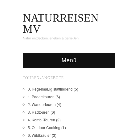
NATURREISEN
MV
Natur entdecken, erleben & genießen
Menü
TOUREN-ANGEBOTE
0. Regelmäßig stattfindend
(5)
1. Paddeltouren
(6)
2. Wandertouren
(4)
3. Radtouren
(6)
4. Kombi-Touren
(2)
5. Outdoor-Cooking
(1)
6. Wildkräuter
(3)