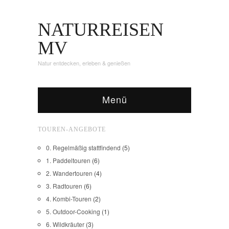
NATURREISEN
MV
Natur entdecken, erleben & genießen
Menü
TOUREN-ANGEBOTE
0. Regelmäßig stattfindend
(5)
1. Paddeltouren
(6)
2. Wandertouren
(4)
3. Radtouren
(6)
4. Kombi-Touren
(2)
5. Outdoor-Cooking
(1)
6. Wildkräuter
(3)