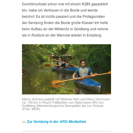
Durchbruchstal schon mal mit einem RZ85 gepaddelt
bin, habe ich Vertrauen in die Boote und werde
belohnt: Es ist nichts passiert und die Protagonisten
der Sendung finden die Boote große Klasse! Ich helfe
beim Aufbau an der Mildenitz in Goldberg und nehme
sie in Rostock an der Warnow wieder in Empfang.
Marco Schreyl paddelt mit Stefanie Hein und Nicky Herrmann
ca. 100 km in Pouch-Faltbooten von Naturreisen MV von
Goldberg (Mecklenburgsiche Seenplatte) bis zur Ostsee
(Foto: WDR)
>>
Zur Sendung in der ARD-Mediathek