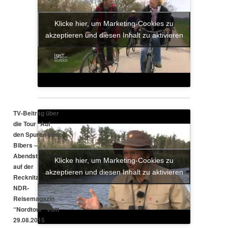
Klicke hier, um Marketing-Cookies zu
akzeptieren und diesen Inhalt zu aktivieren
TV-Beitrag über
die Tour “Auf
den Spuren des
Bibers –
Abendstimmung
Klicke hier, um Marketing-Cookies zu
auf der
:
akzeptieren und diesen Inhalt zu aktivieren
Recknitz” im
NDR-
Reisemagazin
“Nordtour” vom
29.08.2015