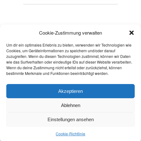
Cookie-Zustimmung verwalten
Um dir ein optimales Erlebnis zu bieten, verwenden wir Technologien wie
Cookies, um Geräteinformationen zu speichern und/oder darauf
Copyright © 2026
zuzugreifen. Wenn du diesen Technologien zustimmst, können wir Daten
Powered by
Oxygen Theme
.
wie das Surfverhalten oder eindeutige IDs auf dieser Website verarbeiten.
Wenn du deine Zustimmung nicht erteilst oder zurückziehst, können
bestimmte Merkmale und Funktionen beeinträchtigt werden.
WIDERRUF ERKLÄREN
AGB
Akzeptieren
COOKIE-RICHTLINIE (EU)
DATENSCHUTZERKLÄRUNG
Ablehnen
IMPRESSUM
Einstellungen ansehen
KONTAKT
Cookie-Richtlinie