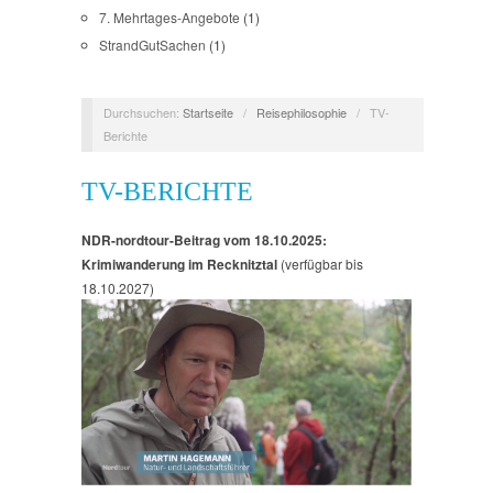
7. Mehrtages-Angebote
(1)
StrandGutSachen
(1)
Durchsuchen:
Startseite
/
Reisephilosophie
/
TV-
Berichte
TV-BERICHTE
NDR-nordtour-Beitrag vom 18.10.2025:
Krimiwanderung im Recknitztal
(verfügbar bis
18.10.2027)