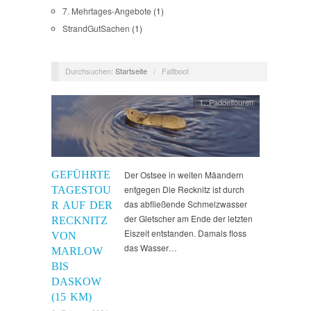
7. Mehrtages-Angebote
(1)
StrandGutSachen
(1)
Durchsuchen:
Startseite
/
Faltboot
1. Paddeltouren
GEFÜHRTE
Der Ostsee in weiten Mäandern
entgegen Die Recknitz ist durch
TAGESTOU
das abfließende Schmelzwasser
R AUF DER
der Gletscher am Ende der letzten
RECKNITZ
Eiszeit entstanden. Damals floss
VON
das Wasser…
MARLOW
BIS
DASKOW
(15 KM)