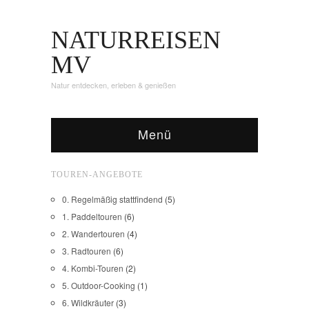
NATURREISEN
MV
Natur entdecken, erleben & genießen
Menü
TOUREN-ANGEBOTE
0. Regelmäßig stattfindend
(5)
1. Paddeltouren
(6)
2. Wandertouren
(4)
3. Radtouren
(6)
4. Kombi-Touren
(2)
5. Outdoor-Cooking
(1)
6. Wildkräuter
(3)