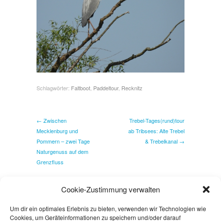
Schlagwörter:
Faltboot
,
Paddeltour
,
Recknitz
← Zwischen
Trebel-Tages(rund)tour
Mecklenburg und
ab Tribsees: Alte Trebel
Pommern – zwei Tage
& Trebelkanal →
Naturgenuss auf dem
Grenzfluss
Cookie-Zustimmung verwalten
Um dir ein optimales Erlebnis zu bieten, verwenden wir Technologien wie
Cookies, um Geräteinformationen zu speichern und/oder darauf