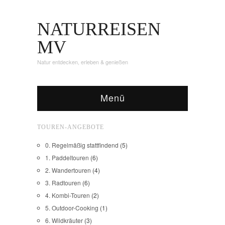
NATURREISEN
MV
Natur entdecken, erleben & genießen
Menü
TOUREN-ANGEBOTE
0. Regelmäßig stattfindend
(5)
1. Paddeltouren
(6)
2. Wandertouren
(4)
3. Radtouren
(6)
4. Kombi-Touren
(2)
5. Outdoor-Cooking
(1)
6. Wildkräuter
(3)