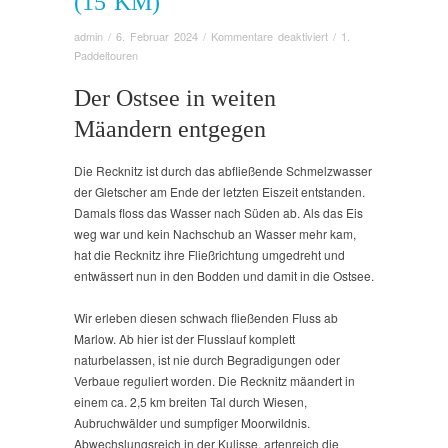
(15 KM)
für
admin
/
6. Februar 2024
/
Kommentare deaktiviert
/
1.
Geführte
Paddeltouren
Tagestour
auf
Der Ostsee in weiten
der
Mäandern entgegen
Recknitz
von
Marlow
Die Recknitz ist durch das abfließende Schmelzwasser
bis
der Gletscher am Ende der letzten Eiszeit entstanden.
Daskow
Damals floss das Wasser nach Süden ab. Als das Eis
(15
weg war und kein Nachschub an Wasser mehr kam,
km)
hat die Recknitz ihre Fließrichtung umgedreht und
entwässert nun in den Bodden und damit in die Ostsee.
Wir erleben diesen schwach fließenden Fluss ab
Marlow. Ab hier ist der Flusslauf komplett
naturbelassen, ist nie durch Begradigungen oder
Verbaue reguliert worden. Die Recknitz mäandert in
einem ca. 2,5 km breiten Tal durch Wiesen,
Aubruchwälder und sumpfiger Moorwildnis.
Abwechslungsreich in der Kulisse, artenreich die