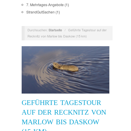
7. Mehrtages-Angebote
(1)
StrandGutSachen
(1)
Durchsuchen:
Startseite
/
Geführte Tagestour auf der
Recknitz von Marlow bis Daskow (15 km)
GEFÜHRTE TAGESTOUR
AUF DER RECKNITZ VON
MARLOW BIS DASKOW