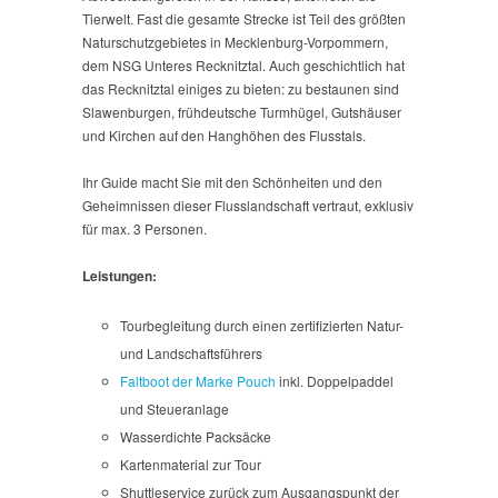
Tierwelt. Fast die gesamte Strecke ist Teil des größten
Naturschutzgebietes in Mecklenburg-Vorpommern,
dem NSG Unteres Recknitztal. Auch geschichtlich hat
das Recknitztal einiges zu bieten: zu bestaunen sind
Slawenburgen, frühdeutsche Turmhügel, Gutshäuser
und Kirchen auf den Hanghöhen des Flusstals.
Ihr Guide macht Sie mit den Schönheiten und den
Geheimnissen dieser Flusslandschaft vertraut, exklusiv
für max. 3 Personen.
Leistungen:
Tourbegleitung durch einen zertifizierten Natur-
und Landschaftsführers
Faltboot der Marke Pouch
inkl. Doppelpaddel
und Steueranlage
Wasserdichte Packsäcke
Kartenmaterial zur Tour
Shuttleservice zurück zum Ausgangspunkt der