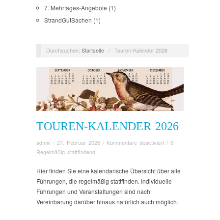
7. Mehrtages-Angebote
(1)
StrandGutSachen
(1)
Durchsuchen:
Startseite
/
Touren-Kalender 2026
TOUREN-KALENDER 2026
für
admin
/
27. Februar 2026
/
Kommentare deaktiviert
/
0.
Touren-
Regelmäßig stattfindend
Kalender
2026
Hier finden Sie eine kalendarische Übersicht über alle
Führungen, die regelmäßig stattfinden. Individuelle
Führungen und Veranstaltungen sind nach
Vereinbarung darüber hinaus natürlich auch möglich.