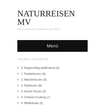
NATURREISEN
MV
Natur entdecken, erleben & genießen
Menü
TOUREN-ANGEBOTE
0. Regelmäßig stattfindend
(5)
1. Paddeltouren
(6)
2. Wandertouren
(4)
3. Radtouren
(6)
4. Kombi-Touren
(2)
5. Outdoor-Cooking
(1)
6. Wildkräuter
(3)