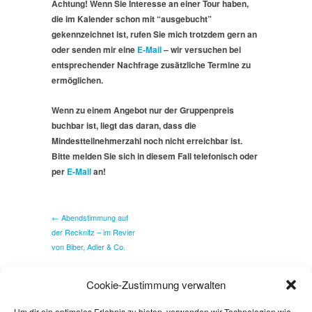
Achtung! Wenn Sie Interesse an einer Tour haben,
die im Kalender schon mit “ausgebucht”
gekennzeichnet ist, rufen Sie mich trotzdem gern an
oder senden mir eine
E-Mail
– wir versuchen bei
entsprechender Nachfrage zusätzliche Termine zu
ermöglichen.
Wenn zu einem Angebot nur der Gruppenpreis
buchbar ist, liegt das daran, dass die
Mindestteilnehmerzahl noch nicht erreichbar ist.
Bitte melden Sie sich in diesem Fall telefonisch oder
per
E-Mail
an!
← Abendstimmung auf
der Recknitz – im Revier
von Biber, Adler & Co.
Cookie-Zustimmung verwalten
Um dir ein optimales Erlebnis zu bieten, verwenden wir Technologien wie