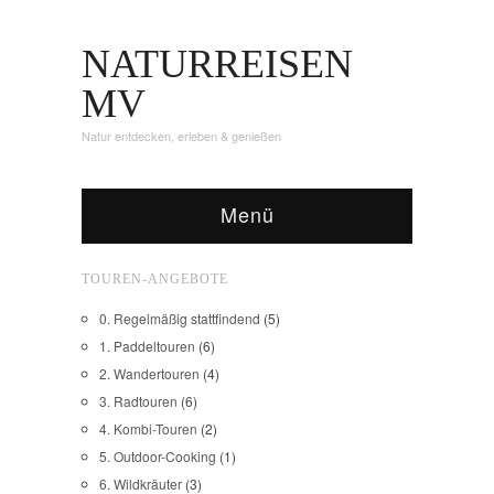
NATURREISEN
MV
Natur entdecken, erleben & genießen
Menü
TOUREN-ANGEBOTE
0. Regelmäßig stattfindend
(5)
1. Paddeltouren
(6)
2. Wandertouren
(4)
3. Radtouren
(6)
4. Kombi-Touren
(2)
5. Outdoor-Cooking
(1)
6. Wildkräuter
(3)