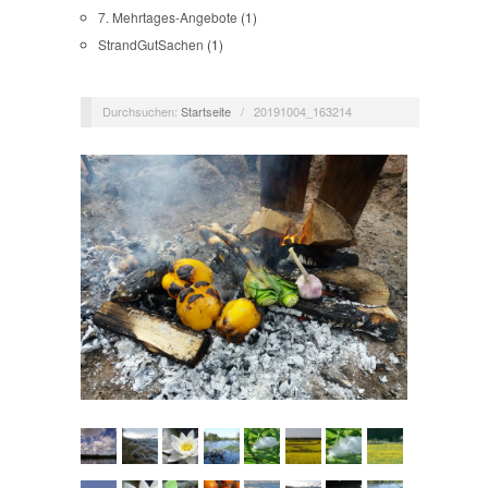
7. Mehrtages-Angebote
(1)
StrandGutSachen
(1)
Durchsuchen:
Startseite
/
20191004_163214