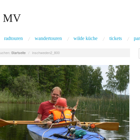
 MV
radtouren
wandertouren
wilde küche
tickets
par
uchen:
Startseite
/
inschweden2_800