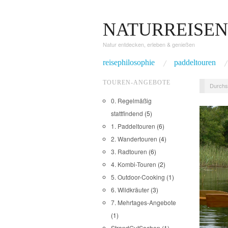
NATURREISEN
Natur entdecken, erleben & genießen
reisephilosophie
paddeltouren
TOUREN-ANGEBOTE
Durchs
0. Regelmäßig
stattfindend
(5)
1. Paddeltouren
(6)
2. Wandertouren
(4)
3. Radtouren
(6)
4. Kombi-Touren
(2)
5. Outdoor-Cooking
(1)
6. Wildkräuter
(3)
7. Mehrtages-Angebote
(1)
StrandGutSachen
(1)