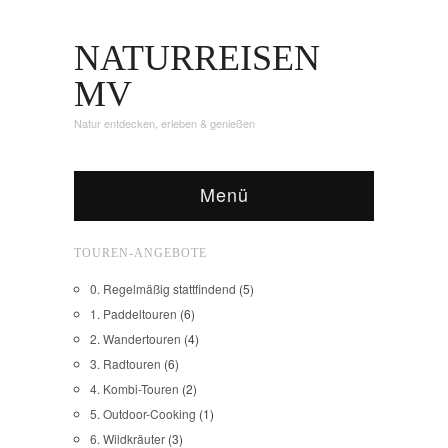
NATURREISEN
MV
Natur entdecken, erleben & genießen
Menü
TOUREN-ANGEBOTE
0. Regelmäßig stattfindend
(5)
1. Paddeltouren
(6)
2. Wandertouren
(4)
3. Radtouren
(6)
4. Kombi-Touren
(2)
5. Outdoor-Cooking
(1)
6. Wildkräuter
(3)