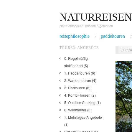
NATURREISEN
Natur entdecken, erleben & genießen
reisephilosophie
paddeltouren
TOUREN-ANGEBOTE
Durchs
0. Regelmäßig
stattfindend
(5)
1. Paddeltouren
(6)
2. Wandertouren
(4)
3. Radtouren
(6)
4. Kombi-Touren
(2)
5. Outdoor-Cooking
(1)
6. Wildkräuter
(3)
7. Mehrtages-Angebote
(1)
StrandGutSachen
(1)