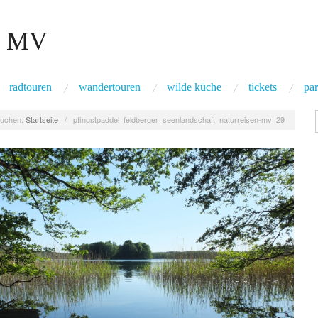
 MV
radtouren
wandertouren
wilde küche
tickets
par
uchen:
Startseite
/
pfingstpaddel_feldberger_seenlandschaft_naturreisen-mv_29