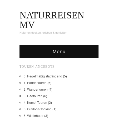
NATURREISEN
MV
Natur entdecken, erleben & genießen
Menü
TOUREN-ANGEBOTE
0. Regelmäßig stattfindend
(5)
1. Paddeltouren
(6)
2. Wandertouren
(4)
3. Radtouren
(6)
4. Kombi-Touren
(2)
5. Outdoor-Cooking
(1)
6. Wildkräuter
(3)