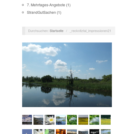
7. Mehrtages-Angebote
(1)
StrandGutSachen
(1)
Durchsuchen:
Startseite
/
_recknitztal_impressionen21