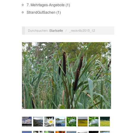
7. Mehrtages-Angebote
(1)
StrandGutSachen
(1)
Durchsuchen:
Startseite
/
_recknitz2015_12