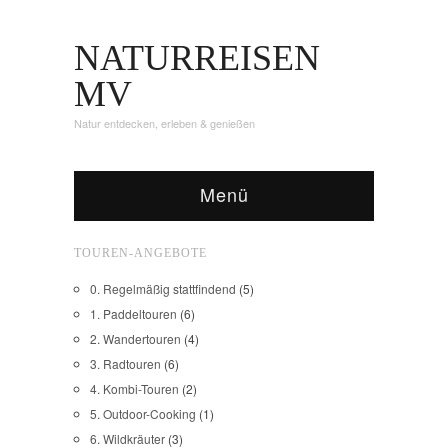
NATURREISEN
MV
Natur entdecken, erleben & genießen
Menü
TOUREN-ANGEBOTE
0. Regelmäßig stattfindend
(5)
1. Paddeltouren
(6)
2. Wandertouren
(4)
3. Radtouren
(6)
4. Kombi-Touren
(2)
5. Outdoor-Cooking
(1)
6. Wildkräuter
(3)