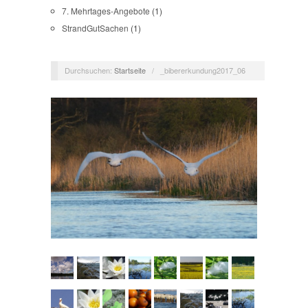
7. Mehrtages-Angebote
(1)
StrandGutSachen
(1)
Durchsuchen:
Startseite
/
_bibererkundung2017_06