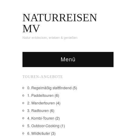
NATURREISEN
MV
Natur entdecken, erleben & genießen
Menü
TOUREN-ANGEBOTE
0. Regelmäßig stattfindend
(5)
1. Paddeltouren
(6)
2. Wandertouren
(4)
3. Radtouren
(6)
4. Kombi-Touren
(2)
5. Outdoor-Cooking
(1)
6. Wildkräuter
(3)