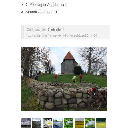
7. Mehrtages-Angebote
(1)
StrandGutSachen
(1)
Durchsuchen:
Startseite
/
radwanderung_klingende_kirchenschätze2016_04