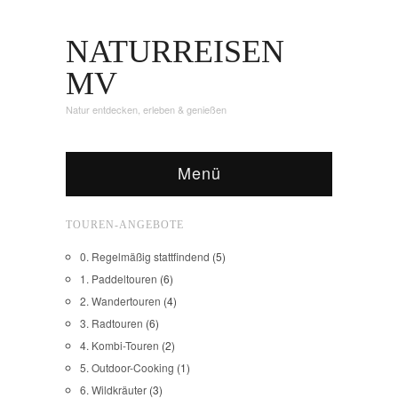
NATURREISEN
MV
Natur entdecken, erleben & genießen
Menü
TOUREN-ANGEBOTE
0. Regelmäßig stattfindend
(5)
1. Paddeltouren
(6)
2. Wandertouren
(4)
3. Radtouren
(6)
4. Kombi-Touren
(2)
5. Outdoor-Cooking
(1)
6. Wildkräuter
(3)