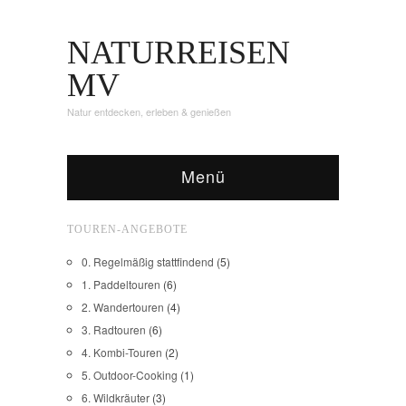
NATURREISEN
MV
Natur entdecken, erleben & genießen
Menü
TOUREN-ANGEBOTE
0. Regelmäßig stattfindend
(5)
1. Paddeltouren
(6)
2. Wandertouren
(4)
3. Radtouren
(6)
4. Kombi-Touren
(2)
5. Outdoor-Cooking
(1)
6. Wildkräuter
(3)