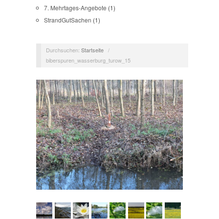
7. Mehrtages-Angebote
(1)
StrandGutSachen
(1)
Durchsuchen:
Startseite
/
biberspuren_wasserburg_turow_15