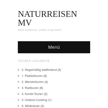
NATURREISEN
MV
Natur entdecken, erleben & genießen
Menü
TOUREN-ANGEBOTE
0. Regelmäßig stattfindend
(5)
1. Paddeltouren
(6)
2. Wandertouren
(4)
3. Radtouren
(6)
4. Kombi-Touren
(2)
5. Outdoor-Cooking
(1)
6. Wildkräuter
(3)