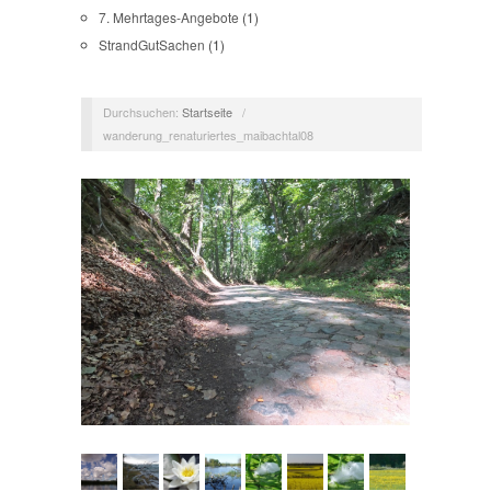
7. Mehrtages-Angebote
(1)
StrandGutSachen
(1)
Durchsuchen:
Startseite
/
wanderung_renaturiertes_maibachtal08