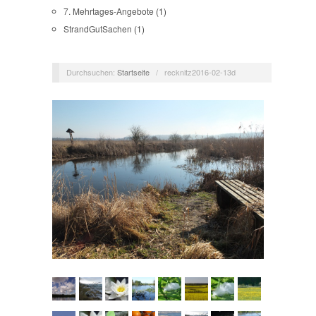
7. Mehrtages-Angebote
(1)
StrandGutSachen
(1)
Durchsuchen:
Startseite
/
recknitz2016-02-13d