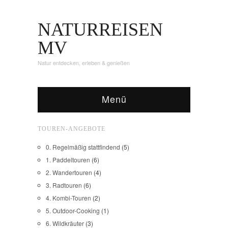
NATURREISEN
MV
Natur entdecken, erleben & genießen
Menü
TOUREN-ANGEBOTE
0. Regelmäßig stattfindend
(5)
1. Paddeltouren
(6)
2. Wandertouren
(4)
3. Radtouren
(6)
4. Kombi-Touren
(2)
5. Outdoor-Cooking
(1)
6. Wildkräuter
(3)