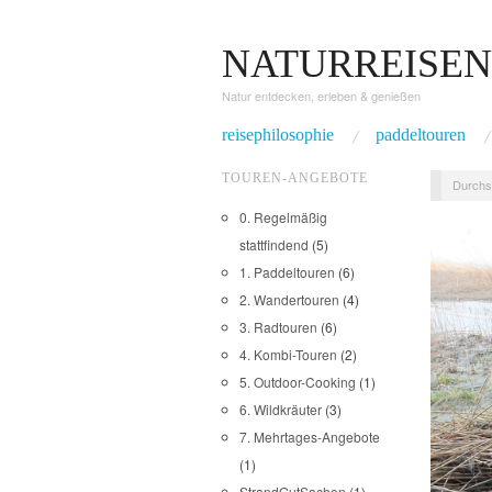
NATURREISEN
Natur entdecken, erleben & genießen
reisephilosophie
paddeltouren
TOUREN-ANGEBOTE
Durchs
0. Regelmäßig
stattfindend
(5)
1. Paddeltouren
(6)
2. Wandertouren
(4)
3. Radtouren
(6)
4. Kombi-Touren
(2)
5. Outdoor-Cooking
(1)
6. Wildkräuter
(3)
7. Mehrtages-Angebote
(1)
StrandGutSachen
(1)