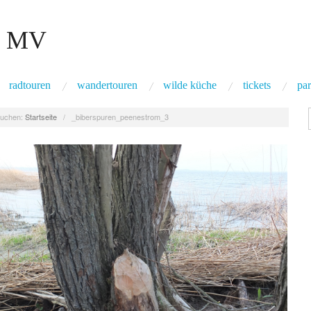
 MV
radtouren
wandertouren
wilde küche
tickets
par
uchen:
Startseite
/
_biberspuren_peenestrom_3