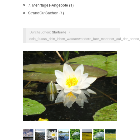
7. Mehrtages-Angebote
(1)
StrandGutSachen
(1)
Durchsuchen:
Startseite
/
dein_flusss_dein_leben_wasserwandern_fuer_maenner_auf_der_peene