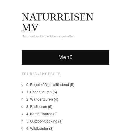
NATURREISEN
MV
Natur entdecken, erleben & genießen
Menü
TOUREN-ANGEBOTE
0. Regelmäßig stattfindend
(5)
1. Paddeltouren
(6)
2. Wandertouren
(4)
3. Radtouren
(6)
4. Kombi-Touren
(2)
5. Outdoor-Cooking
(1)
6. Wildkräuter
(3)