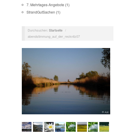
7. Mehrtages-Angebote
(1)
StrandGutSachen
(1)
Durchsuchen:
Startseite
/
abendstimmung_auf_der_recknitz07