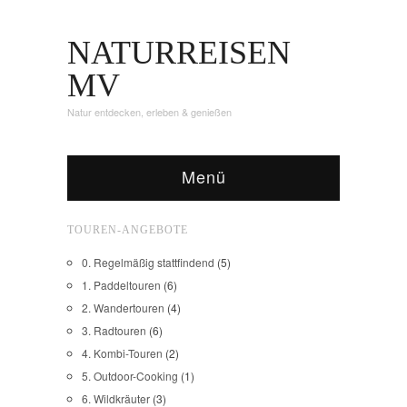
NATURREISEN
MV
Natur entdecken, erleben & genießen
Menü
TOUREN-ANGEBOTE
0. Regelmäßig stattfindend
(5)
1. Paddeltouren
(6)
2. Wandertouren
(4)
3. Radtouren
(6)
4. Kombi-Touren
(2)
5. Outdoor-Cooking
(1)
6. Wildkräuter
(3)