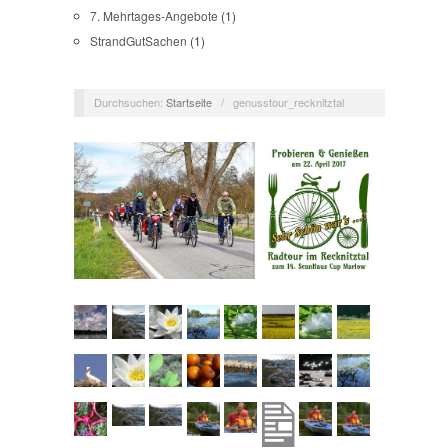
7. Mehrtages-Angebote
(1)
StrandGutSachen
(1)
Durchsuchen:
Startseite
/
genusstour_recknitztal