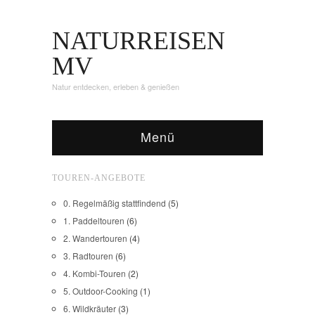
NATURREISEN
MV
Natur entdecken, erleben & genießen
Menü
TOUREN-ANGEBOTE
0. Regelmäßig stattfindend
(5)
1. Paddeltouren
(6)
2. Wandertouren
(4)
3. Radtouren
(6)
4. Kombi-Touren
(2)
5. Outdoor-Cooking
(1)
6. Wildkräuter
(3)