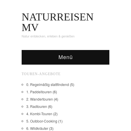
NATURREISEN
MV
Natur entdecken, erleben & genießen
Menü
TOUREN-ANGEBOTE
0. Regelmäßig stattfindend
(5)
1. Paddeltouren
(6)
2. Wandertouren
(4)
3. Radtouren
(6)
4. Kombi-Touren
(2)
5. Outdoor-Cooking
(1)
6. Wildkräuter
(3)