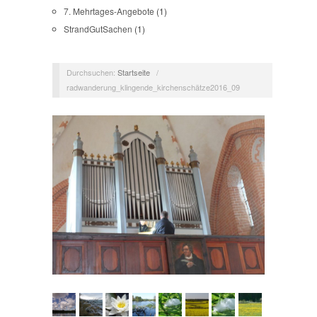
7. Mehrtages-Angebote
(1)
StrandGutSachen
(1)
Durchsuchen:
Startseite
/
radwanderung_klingende_kirchenschätze2016_09