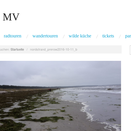
 MV
radtouren
wandertouren
wilde küche
tickets
par
uchen:
Startseite
/
nordstrand_prerow2016-10-11_b