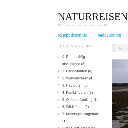
NATURREISEN
Natur entdecken, erleben & genießen
reisephilosophie
paddeltouren
TOUREN-ANGEBOTE
Durchs
0. Regelmäßig
stattfindend
(5)
1. Paddeltouren
(6)
2. Wandertouren
(4)
3. Radtouren
(6)
4. Kombi-Touren
(2)
5. Outdoor-Cooking
(1)
6. Wildkräuter
(3)
7. Mehrtages-Angebote
(1)
StrandGutSachen
(1)