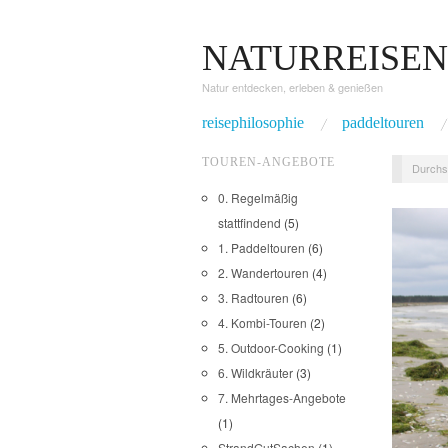
NATURREISEN
Natur entdecken, erleben & genießen
reisephilosophie
paddeltouren
TOUREN-ANGEBOTE
Durchs
0. Regelmäßig
stattfindend
(5)
1. Paddeltouren
(6)
2. Wandertouren
(4)
3. Radtouren
(6)
4. Kombi-Touren
(2)
5. Outdoor-Cooking
(1)
6. Wildkräuter
(3)
7. Mehrtages-Angebote
(1)
StrandGutSachen
(1)