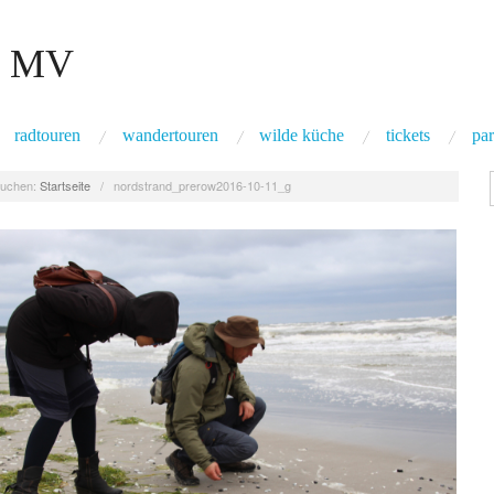
 MV
radtouren
wandertouren
wilde küche
tickets
par
uchen:
Startseite
/
nordstrand_prerow2016-10-11_g