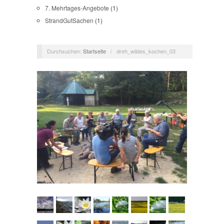
7. Mehrtages-Angebote
(1)
StrandGutSachen
(1)
Durchsuchen:
Startseite
/
dreh_wildes_kochen_03