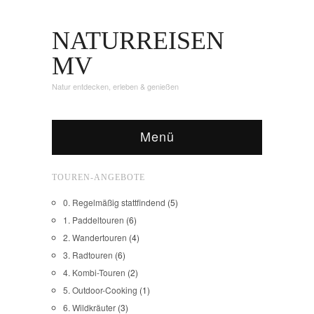
NATURREISEN
MV
Natur entdecken, erleben & genießen
Menü
TOUREN-ANGEBOTE
0. Regelmäßig stattfindend
(5)
1. Paddeltouren
(6)
2. Wandertouren
(4)
3. Radtouren
(6)
4. Kombi-Touren
(2)
5. Outdoor-Cooking
(1)
6. Wildkräuter
(3)