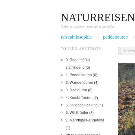
NATURREISEN
Natur entdecken, erleben & genießen
reisephilosophie
paddeltouren
TOUREN-ANGEBOTE
Durchs
0. Regelmäßig
stattfindend
(5)
1. Paddeltouren
(6)
2. Wandertouren
(4)
3. Radtouren
(6)
4. Kombi-Touren
(2)
5. Outdoor-Cooking
(1)
6. Wildkräuter
(3)
7. Mehrtages-Angebote
(1)
StrandGutSachen
(1)