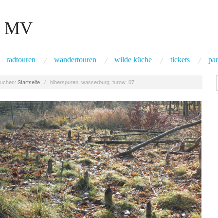
 MV
radtouren
wandertouren
wilde küche
tickets
par
uchen:
Startseite
/
biberspuren_wasserburg_turow_07