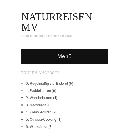
NATURREISEN
MV
Natur entdecken, erleben & genießen
Menü
TOUREN-ANGEBOTE
0. Regelmäßig stattfindend
(5)
1. Paddeltouren
(6)
2. Wandertouren
(4)
3. Radtouren
(6)
4. Kombi-Touren
(2)
5. Outdoor-Cooking
(1)
6. Wildkräuter
(3)