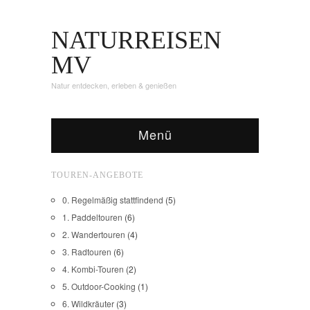
NATURREISEN
MV
Natur entdecken, erleben & genießen
Menü
TOUREN-ANGEBOTE
0. Regelmäßig stattfindend
(5)
1. Paddeltouren
(6)
2. Wandertouren
(4)
3. Radtouren
(6)
4. Kombi-Touren
(2)
5. Outdoor-Cooking
(1)
6. Wildkräuter
(3)