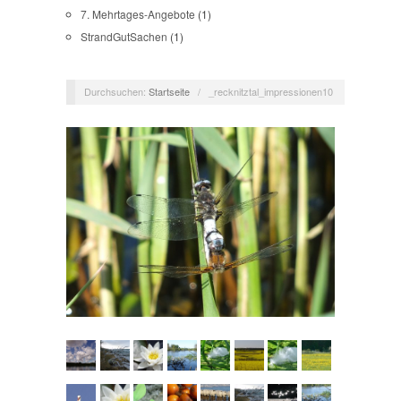
7. Mehrtages-Angebote
(1)
StrandGutSachen
(1)
Durchsuchen:
Startseite
/
_recknitztal_impressionen10