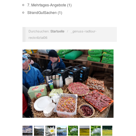
7. Mehrtages-Angebote
(1)
StrandGutSachen
(1)
Durchsuchen:
Startseite
/
_genuss-radtour-
recknitztal06