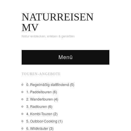
NATURREISEN
MV
Natur entdecken, erleben & genießen
Menü
TOUREN-ANGEBOTE
0. Regelmäßig stattfindend
(5)
1. Paddeltouren
(6)
2. Wandertouren
(4)
3. Radtouren
(6)
4. Kombi-Touren
(2)
5. Outdoor-Cooking
(1)
6. Wildkräuter
(3)