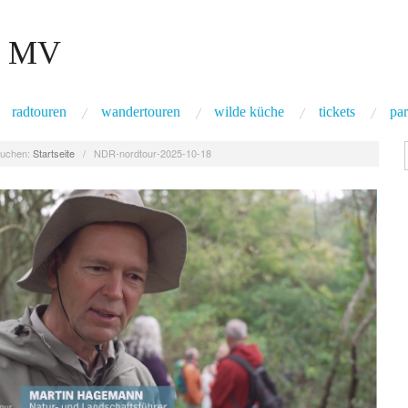
 MV
radtouren
wandertouren
wilde küche
tickets
par
uchen:
Startseite
/
NDR-nordtour-2025-10-18