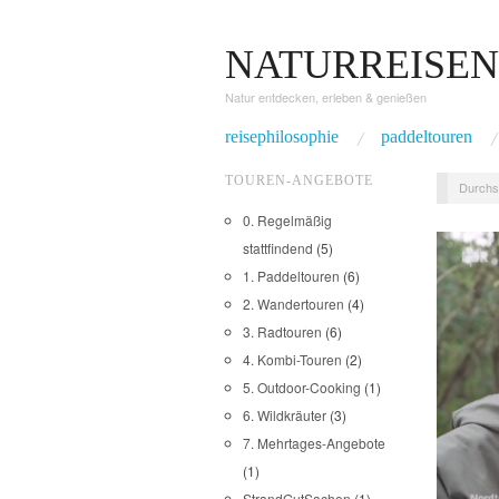
NATURREISEN
Natur entdecken, erleben & genießen
reisephilosophie
paddeltouren
TOUREN-ANGEBOTE
Durchs
0. Regelmäßig
stattfindend
(5)
1. Paddeltouren
(6)
2. Wandertouren
(4)
3. Radtouren
(6)
4. Kombi-Touren
(2)
5. Outdoor-Cooking
(1)
6. Wildkräuter
(3)
7. Mehrtages-Angebote
(1)
StrandGutSachen
(1)