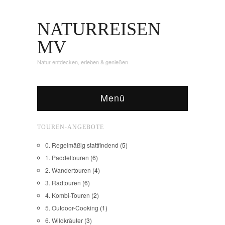
NATURREISEN
MV
Natur entdecken, erleben & genießen
Menü
TOUREN-ANGEBOTE
0. Regelmäßig stattfindend
(5)
1. Paddeltouren
(6)
2. Wandertouren
(4)
3. Radtouren
(6)
4. Kombi-Touren
(2)
5. Outdoor-Cooking
(1)
6. Wildkräuter
(3)