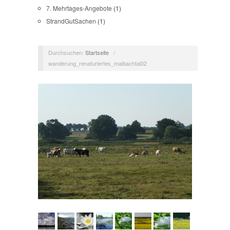
7. Mehrtages-Angebote
(1)
StrandGutSachen
(1)
Durchsuchen:
Startseite
/
wanderung_renaturiertes_maibachtal02