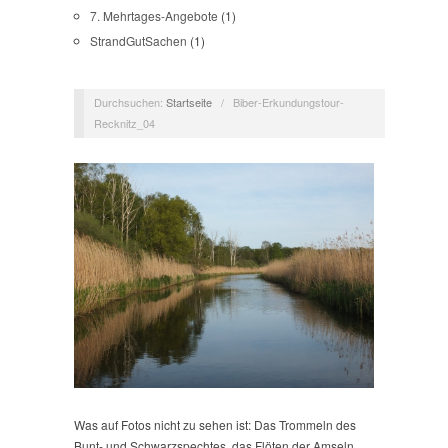
7. Mehrtages-Angebote
(1)
StrandGutSachen
(1)
Durchsuchen:
Startseite
/
Biber-Erkundungstour-
Recknitz_04
Was auf Fotos nicht zu sehen ist: Das Trommeln des
Bunt- und Schwarzspechtes, das Flöten der Amseln,