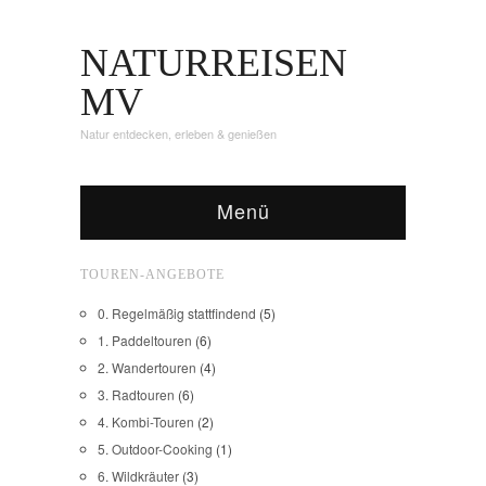
NATURREISEN
MV
Natur entdecken, erleben & genießen
Menü
TOUREN-ANGEBOTE
0. Regelmäßig stattfindend
(5)
1. Paddeltouren
(6)
2. Wandertouren
(4)
3. Radtouren
(6)
4. Kombi-Touren
(2)
5. Outdoor-Cooking
(1)
6. Wildkräuter
(3)