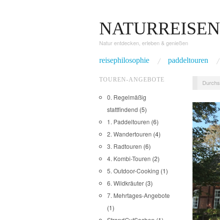
NATURREISEN
Natur entdecken, erleben & genießen
reisephilosophie
paddeltouren
TOUREN-ANGEBOTE
Durchs
0. Regelmäßig
stattfindend
(5)
1. Paddeltouren
(6)
2. Wandertouren
(4)
3. Radtouren
(6)
4. Kombi-Touren
(2)
5. Outdoor-Cooking
(1)
6. Wildkräuter
(3)
7. Mehrtages-Angebote
(1)
StrandGutSachen
(1)