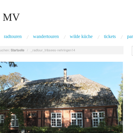
 MV
radtouren
wandertouren
wilde küche
tickets
par
uchen:
Startseite
/
_radtour_tribsees-nehringen14