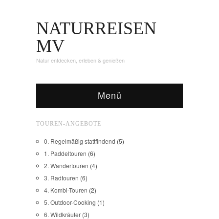
NATURREISEN
MV
Natur entdecken, erleben & genießen
Menü
TOUREN-ANGEBOTE
0. Regelmäßig stattfindend
(5)
1. Paddeltouren
(6)
2. Wandertouren
(4)
3. Radtouren
(6)
4. Kombi-Touren
(2)
5. Outdoor-Cooking
(1)
6. Wildkräuter
(3)