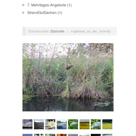
7. Mehrtages-Angebote
(1)
StrandGutSachen
(1)
Durchsuchen:
Startseite
/
vogelnest_an_der_recknitz