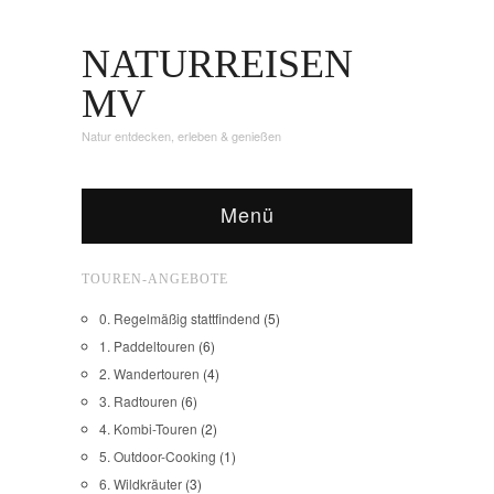
NATURREISEN
MV
Natur entdecken, erleben & genießen
Menü
TOUREN-ANGEBOTE
0. Regelmäßig stattfindend
(5)
1. Paddeltouren
(6)
2. Wandertouren
(4)
3. Radtouren
(6)
4. Kombi-Touren
(2)
5. Outdoor-Cooking
(1)
6. Wildkräuter
(3)