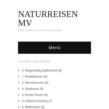
NATURREISEN
MV
Natur entdecken, erleben & genießen
Menü
TOUREN-ANGEBOTE
0. Regelmäßig stattfindend
(5)
1. Paddeltouren
(6)
2. Wandertouren
(4)
3. Radtouren
(6)
4. Kombi-Touren
(2)
5. Outdoor-Cooking
(1)
6. Wildkräuter
(3)