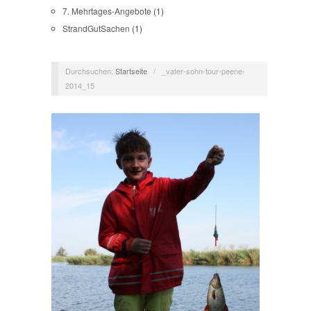
7. Mehrtages-Angebote
(1)
StrandGutSachen
(1)
Durchsuchen:
Startseite
/
_vater-sohn-tour-peene-
2014_15