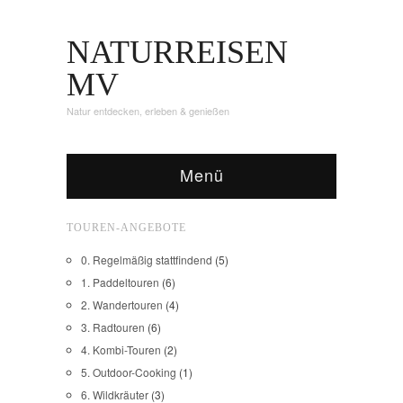
NATURREISEN
MV
Natur entdecken, erleben & genießen
Menü
TOUREN-ANGEBOTE
0. Regelmäßig stattfindend
(5)
1. Paddeltouren
(6)
2. Wandertouren
(4)
3. Radtouren
(6)
4. Kombi-Touren
(2)
5. Outdoor-Cooking
(1)
6. Wildkräuter
(3)