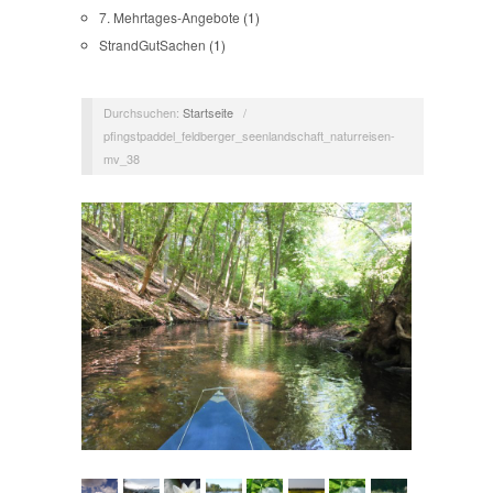
7. Mehrtages-Angebote
(1)
StrandGutSachen
(1)
Durchsuchen:
Startseite
/
pfingstpaddel_feldberger_seenlandschaft_naturreisen-
mv_38