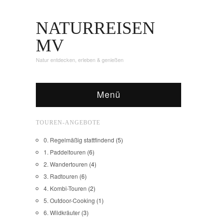
NATURREISEN
MV
Natur entdecken, erleben & genießen
Menü
TOUREN-ANGEBOTE
0. Regelmäßig stattfindend
(5)
1. Paddeltouren
(6)
2. Wandertouren
(4)
3. Radtouren
(6)
4. Kombi-Touren
(2)
5. Outdoor-Cooking
(1)
6. Wildkräuter
(3)