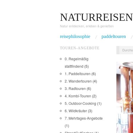
NATURREISEN
Natur entdecken, erleben & genießen
reisephilosophie
paddeltouren
TOUREN-ANGEBOTE
Durchs
0. Regelmäßig
stattfindend
(5)
1. Paddeltouren
(6)
2. Wandertouren
(4)
3. Radtouren
(6)
4. Kombi-Touren
(2)
5. Outdoor-Cooking
(1)
6. Wildkräuter
(3)
7. Mehrtages-Angebote
(1)
StrandGutSachen
(1)