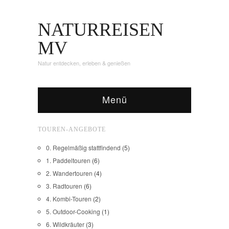
NATURREISEN
MV
Natur entdecken, erleben & genießen
Menü
TOUREN-ANGEBOTE
0. Regelmäßig stattfindend
(5)
1. Paddeltouren
(6)
2. Wandertouren
(4)
3. Radtouren
(6)
4. Kombi-Touren
(2)
5. Outdoor-Cooking
(1)
6. Wildkräuter
(3)