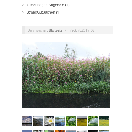
7. Mehrtages-Angebote
(1)
StrandGutSachen
(1)
Durchsuchen:
Startseite
/
_recknitz2015_08