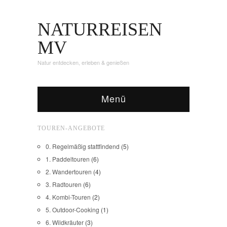
NATURREISEN
MV
Natur entdecken, erleben & genießen
Menü
TOUREN-ANGEBOTE
0. Regelmäßig stattfindend
(5)
1. Paddeltouren
(6)
2. Wandertouren
(4)
3. Radtouren
(6)
4. Kombi-Touren
(2)
5. Outdoor-Cooking
(1)
6. Wildkräuter
(3)